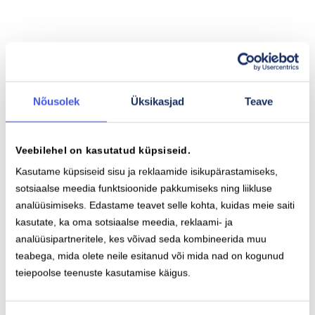
Nõusolek
Üksikasjad
Teave
Aku mahutavus
Maks. sõiduulatus
Veebilehel on kasutatud küpsiseid.
78 kWh
501 km
Kasutame küpsiseid sisu ja reklaamide isikupärastamiseks,
sotsiaalse meedia funktsioonide pakkumiseks ning liikluse
analüüsimiseks. Edastame teavet selle kohta, kuidas meie saiti
kasutate, ka oma sotsiaalse meedia, reklaami- ja
Aeglase laadimise
Kiirlaadimise
analüüsipartneritele, kes võivad seda kombineerida muu
pistikutüüp (AC)
pistikutüüp (DC)
teabega, mida olete neile esitanud või mida nad on kogunud
Type-2
CCS
teiepoolse teenuste kasutamise käigus.
11
kW
135
kW