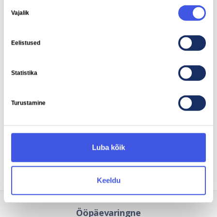
Nõusoleku
Vajalik
valik
Mootori võimsus
Pöördemoment
Eelistused
215 kW
468 Nm
Statistika
Turustamine
Nutilaadimine
Toetatud
Luba kõik
Keeldu
Ööpäevaringne