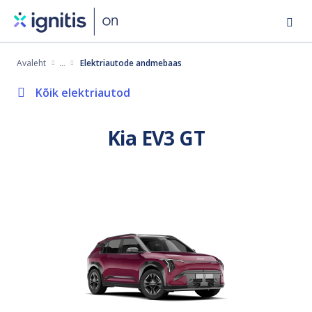
Skip
to
main
Avaleht
Elektriautode andmebaas
content
Kõik elektriautod
Kia EV3 GT