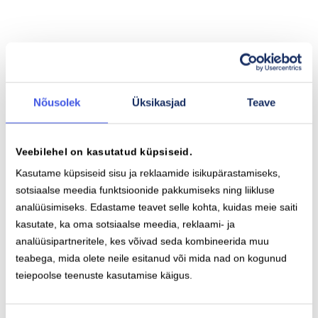
Nõusolek
Üksikasjad
Teave
Aku mahutavus
Maks. sõiduulatus
Veebilehel on kasutatud küpsiseid.
55 kWh
436 km
Kasutame küpsiseid sisu ja reklaamide isikupärastamiseks,
sotsiaalse meedia funktsioonide pakkumiseks ning liikluse
analüüsimiseks. Edastame teavet selle kohta, kuidas meie saiti
kasutate, ka oma sotsiaalse meedia, reklaami- ja
Aeglase laadimise
Kiirlaadimise
analüüsipartneritele, kes võivad seda kombineerida muu
pistikutüüp (AC)
pistikutüüp (DC)
teabega, mida olete neile esitanud või mida nad on kogunud
Type-2
CCS
teiepoolse teenuste kasutamise käigus.
11
kW
100
kW