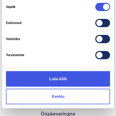
Nõusoleku
Vajalik
valik
Mootori võimsus
Pöördemoment
Eelistused
150 kW
283 Nm
Statistika
Turustamine
Nutilaadimine
Toetatud
Luba kõik
Keeldu
Ööpäevaringne