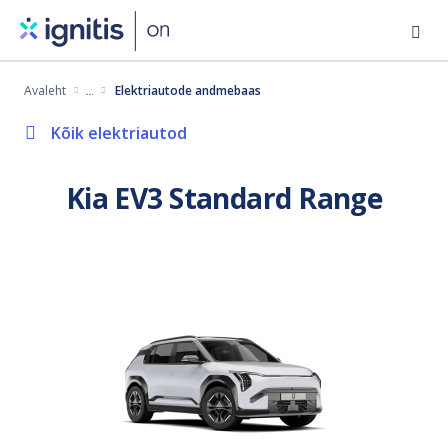
Skip
to
main
Avaleht
Elektriautode andmebaas
content
Kõik elektriautod
Kia EV3 Standard Range