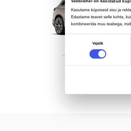
Veebilehel on kasutatud küp
Kasutame küpsiseid sisu ja rekl
Edastame teavet selle kohta, kui
kombineerida muu teabega, mida
Nõusoleku
Vajalik
valik