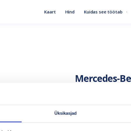
Kaart
Hind
Kuidas see töötab
Mercedes-Be
Aku mahutavus
Üksikasjad
85 kWh