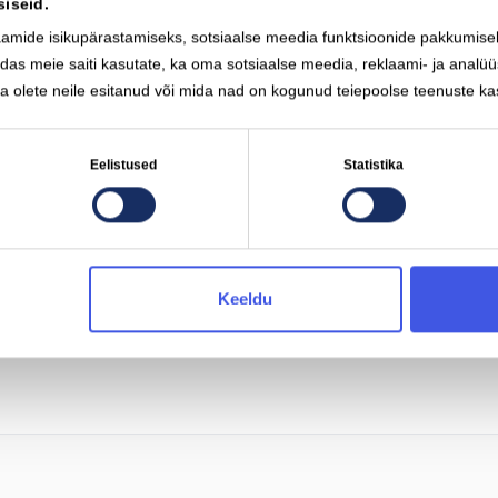
Aeglase laadimise
siseid.
pistikutüüp (AC)
aamide isikupärastamiseks, sotsiaalse meedia funktsioonide pakkumisek
Type-2
11
k
das meie saiti kasutate, ka oma sotsiaalse meedia, reklaami- ja analüü
 olete neile esitanud või mida nad on kogunud teiepoolse teenuste ka
Mootori võimsus
260 kW
Eelistused
Statistika
Nutilaadimine
Toetatud
Keeldu