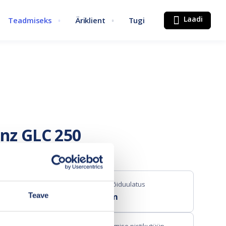
Laadi
Teadmiseks
Äriklient
Tugi
nz GLC 250
Maks. sõiduulatus
Teave
647 km