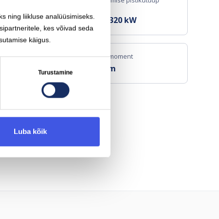
Kiirlaadimise pistikutüüp
(DC)
s ning liikluse analüüsimiseks.
W
CCS
320
kW
sipartneritele, kes võivad seda
sutamise käigus.
Pöördemoment
505 Nm
Turustamine
Luba kõik