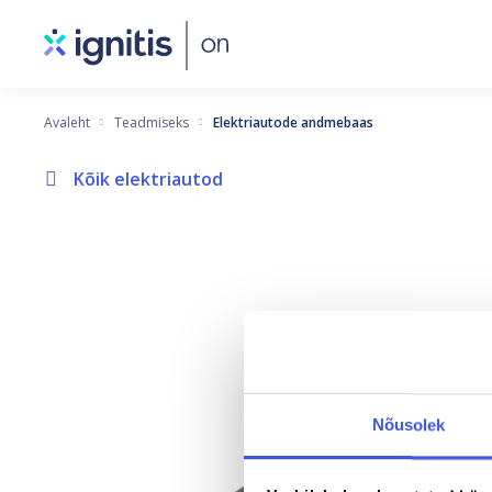
Skip
to
main
content
Avaleht
Teadmiseks
Elektriautode andmebaas
Kõik elektriautod
Nõusolek