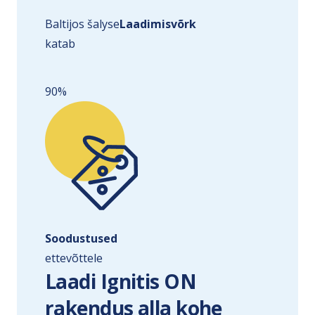
Baltijos šalyse
Laadimisvõrk
katab
90%
Soodustused
ettevõttele
Laadi Ignitis ON
rakendus alla kohe