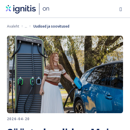
Skip
to
main
Avaleht
Uudised ja soovitused
content
2026-04-20