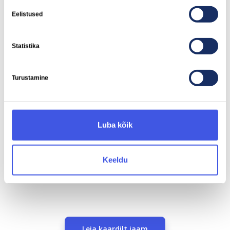
Eelistused
Statistika
Turustamine
Grossi, Jüri
Luba kõik
Aruküla tee 5, Jüri, 75301 Harju maakond, Estonia
2x CCS 200 kW
Keeldu
Näita teed
Leia kaardilt jaam