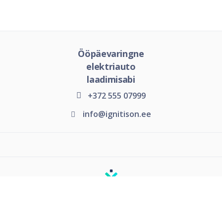
Ööpäevaringne
elektriauto
laadimisabi
+372 555 07999
info@ignitison.ee
© 2026 Kõik õigused kaitstud.
Kasutustingimused