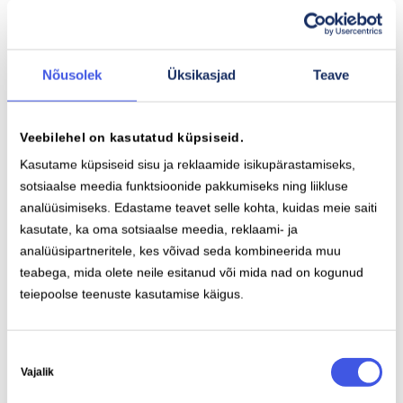
Nõusolek
Üksikasjad
Teave
Veebilehel on kasutatud küpsiseid.
Kasutame küpsiseid sisu ja reklaamide isikupärastamiseks,
Maxima XX, Vilde
sotsiaalse meedia funktsioonide pakkumiseks ning liikluse
analüüsimiseks. Edastame teavet selle kohta, kuidas meie saiti
E. Vilde tee 75/77, 12912 Tallinn, Estonia
kasutate, ka oma sotsiaalse meedia, reklaami- ja
2x CCS 60 kW
analüüsipartneritele, kes võivad seda kombineerida muu
teabega, mida olete neile esitanud või mida nad on kogunud
Näita teed
teiepoolse teenuste kasutamise käigus.
Nõusoleku
Vajalik
valik