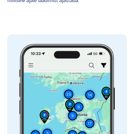
millisele ajale laadimist ajastada.