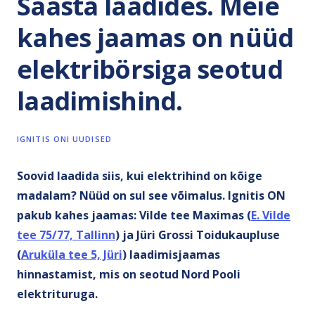
Säästa laadides. Meie
kahes jaamas on nüüd
elektribörsiga seotud
laadimishind.
IGNITIS ONI UUDISED
Soovid laadida siis, kui elektrihind on kõige
madalam? Nüüd on sul see võimalus. Ignitis ON
pakub kahes jaamas: Vilde tee Maximas (
E. Vilde
tee 75/77, Tallinn
) ja Jüri Grossi Toidukaupluse
(
Aruküla tee 5, Jüri
) laadimisjaamas
hinnastamist, mis on seotud Nord Pooli
elektrituruga.