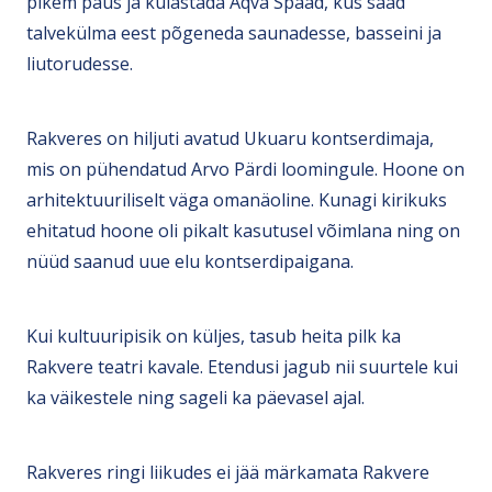
pikem paus ja külastada Aqva Spaad, kus saad
talvekülma eest põgeneda saunadesse, basseini ja
liutorudesse.
Rakveres on hiljuti avatud Ukuaru kontserdimaja,
mis on pühendatud Arvo Pärdi loomingule. Hoone on
arhitektuuriliselt väga omanäoline. Kunagi kirikuks
ehitatud hoone oli pikalt kasutusel võimlana ning on
nüüd saanud uue elu kontserdipaigana.
Kui kultuuripisik on küljes, tasub heita pilk ka
Rakvere teatri kavale. Etendusi jagub nii suurtele kui
ka väikestele ning sageli ka päevasel ajal.
Rakveres ringi liikudes ei jää märkamata Rakvere