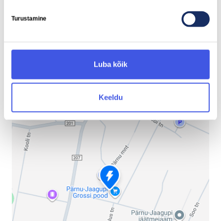
Turustamine
Grossi, Keila
Piiri tn 7, Keila, 76610 Harju maakond, Estonia
Luba kõik
2x CCS 150 kW
Näita teed
Keeldu