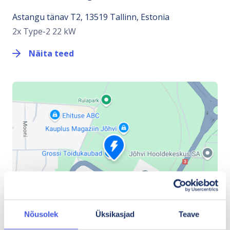
Astangu tänav T2, 13519 Tallinn, Estonia
2x Type-2 22 kW
Näita teed
Nõusolek
Üksikasjad
Teave