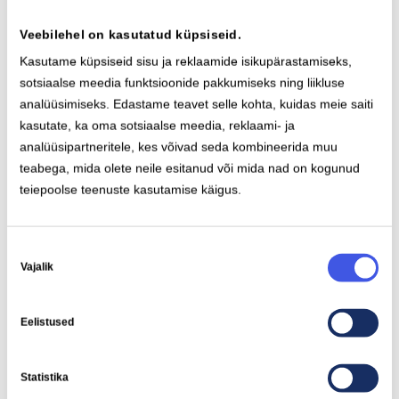
Grossi, Jõhvi
Veebilehel on kasutatud küpsiseid.
Tartu mnt 15A, Jõhvi, 41538 Ida-Viru maakond,
Kasutame küpsiseid sisu ja reklaamide isikupärastamiseks,
Estonia
sotsiaalse meedia funktsioonide pakkumiseks ning liikluse
2x CCS 200 kW
analüüsimiseks. Edastame teavet selle kohta, kuidas meie saiti
kasutate, ka oma sotsiaalse meedia, reklaami- ja
Näita teed
analüüsipartneritele, kes võivad seda kombineerida muu
teabega, mida olete neile esitanud või mida nad on kogunud
teiepoolse teenuste kasutamise käigus.
Nõusoleku
Vajalik
valik
Eelistused
Statistika