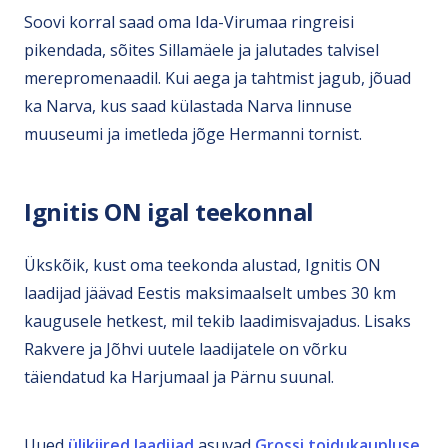
Soovi korral saad oma Ida-Virumaa ringreisi
pikendada, sõites Sillamäele ja jalutades talvisel
merepromenaadil. Kui aega ja tahtmist jagub, jõuad
ka Narva, kus saad külastada Narva linnuse
muuseumi ja imetleda jõge Hermanni tornist.
Ignitis ON igal teekonnal
Ükskõik, kust oma teekonda alustad, Ignitis ON
laadijad jäävad Eestis maksimaalselt umbes 30 km
kaugusele hetkest, mil tekib laadimisvajadus. Lisaks
Rakvere ja Jõhvi uutele laadijatele on võrku
täiendatud ka Harjumaal ja Pärnu suunal.
Uued
ülikiired laadijad
asuvad
Grossi toidukaupluse