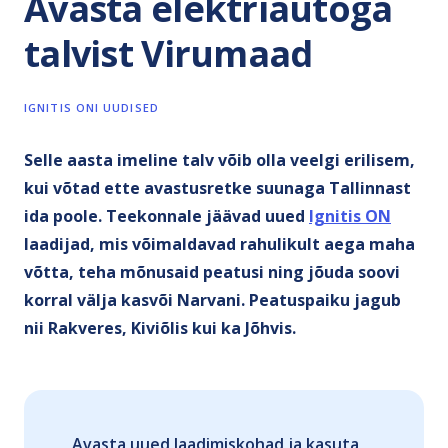
Avasta elektriautoga
talvist Virumaad
IGNITIS ONI UUDISED
Selle aasta imeline talv võib olla veelgi erilisem,
kui võtad ette avastusretke suunaga Tallinnast
ida poole. Teekonnale jäävad uued
Ignitis ON
laadijad, mis võimaldavad rahulikult aega maha
võtta, teha mõnusaid peatusi ning jõuda soovi
korral välja kasvõi Narvani. Peatuspaiku jagub
nii Rakveres, Kiviõlis kui ka Jõhvis.
Avasta uued laadimiskohad ja kasuta