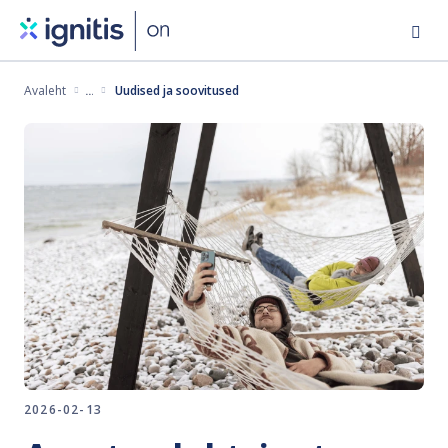
Skip
to
main
Avaleht
Uudised ja soovitused
content
2026-02-13