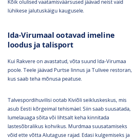
Kõik olulised vaatamisväärsused jäävad neist vaid
lühikese jalutuskäigu kaugusele.
Ida-Virumaal ootavad imeline
loodus ja talisport
Kui Rakvere on avastatud, võta suund Ida-Virumaa
poole. Teele jäävad Purtse linnus ja Tulivee restoran,
kus saab teha mõnusa peatuse.
Talvespordihuvilisi ootab Kiviõli seikluskeskus, mis
asub Eesti kõrgeimal tehismäel. Siin saab suusatada,
lumelauaga sõita või lihtsalt keha kinnitada
lastesõbralikus kohvikus. Murdmaa suusatamiseks
võid ette võtta Alutaguse rajad. Edasi kulgemiseks ja