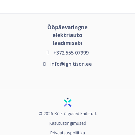
Ööpäevaringne
elektriauto
laadimisabi
+372 555 07999
info@ignitison.ee
© 2026 Kõik õigused kaitstud.
Kasutustingimused
Privaatsuspoliitika