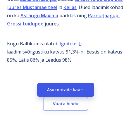
juures Mustamäe teel
ja
Keilas
. Uued laadimiskohad
on ka
Astangu Maxima
parklas ning
Pärnu-Jaagupi
Grossi toidupoe
juures.
Kogu Baltikumis ulatub
Ignitise
laadimisvõrgustiku katvus 91,3%-ni. Eestis on katvus
85%, Lätis 86% ja Leedus 98%
Asukohtade kaart
Vaata hindu