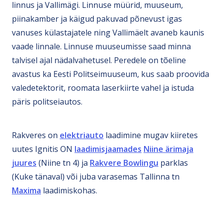
linnus ja Vallimägi. Linnuse müürid, muuseum,
piinakamber ja käigud pakuvad põnevust igas
vanuses külastajatele ning Vallimäelt avaneb kaunis
vaade linnale. Linnuse muuseumisse saad minna
talvisel ajal nädalvahetusel. Peredele on tõeline
avastus ka Eesti Politseimuuseum, kus saab proovida
valedetektorit, roomata laserkiirte vahel ja istuda
päris politseiautos.
Rakveres on
elektriauto
laadimine mugav kiiretes
uutes Ignitis ON
laadimisjaamades
Niine ärimaja
juures
(Niine tn 4) ja
Rakvere Bowlingu
parklas
(Kuke tänaval) või juba varasemas Tallinna tn
Maxima
laadimiskohas.