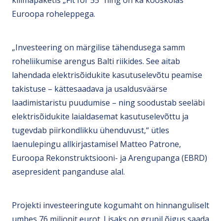
Euroopa roheleppega.
„Investeering on märgilise tähendusega samm
roheliikumise arengus Balti riikides. See aitab
lahendada elektrisõidukite kasutuselevõtu peamise
takistuse – kättesaadava ja usaldusväärse
laadimistaristu puudumise – ning soodustab seeläbi
elektrisõidukite laialdasemat kasutuselevõttu ja
tugevdab piirkondlikku ühenduvust,“ ütles
laenulepingu allkirjastamisel Matteo Patrone,
Euroopa Rekonstruktsiooni- ja Arengupanga (EBRD)
asepresident panganduse alal.
Projekti investeeringute kogumaht on hinnanguliselt
umbes 76 miljonit eurot. Lisaks on grupil õigus saada