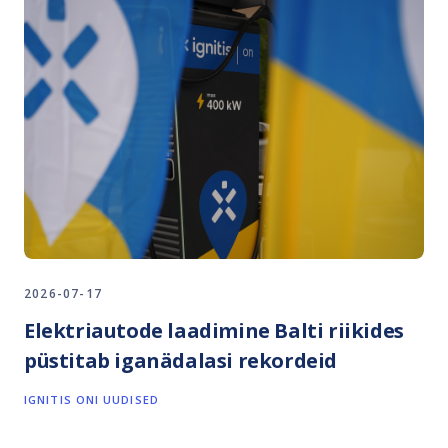
2026-07-17
Elektriautode laadimine Balti riikides
püstitab iganädalasi rekordeid
IGNITIS ONI UUDISED