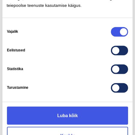
teiepoolse teenuste kasutamise käigus.
Nõusoleku
Vajalik
valik
2026-01-20
Kuhu iganes tee viib, Ignitis ON
Eelistused
laadimisjaam ootab sind
IGNITIS ONI UUDISED
Statistika
Turustamine
Luba kõik