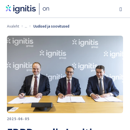
Skip
to
main
Avaleht
Uudised ja soovitused
content
2025-06-05