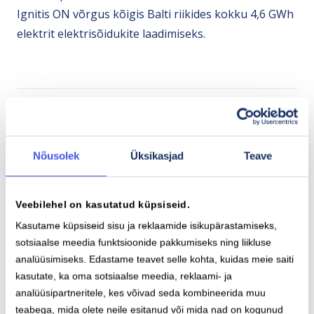
Ignitis ON võrgus kõigis Balti riikides kokku 4,6 GWh
elektrit elektrisõidukite laadimiseks.
Seotud lood
Nõusolek
Üksikasjad
Teave
Veebilehel on kasutatud küpsiseid.
Kasutame küpsiseid sisu ja reklaamide isikupärastamiseks,
sotsiaalse meedia funktsioonide pakkumiseks ning liikluse
analüüsimiseks. Edastame teavet selle kohta, kuidas meie saiti
kasutate, ka oma sotsiaalse meedia, reklaami- ja
analüüsipartneritele, kes võivad seda kombineerida muu
teabega, mida olete neile esitanud või mida nad on kogunud