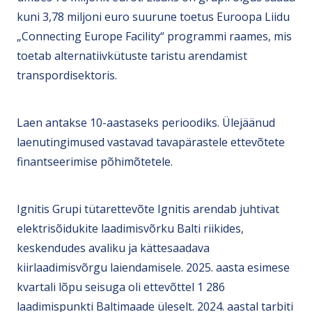
kuni 3,78 miljoni euro suurune toetus Euroopa Liidu
„Connecting Europe Facility“ programmi raames, mis
toetab alternatiivkütuste taristu arendamist
transpordisektoris.
Laen antakse 10-aastaseks perioodiks. Ülejäänud
laenutingimused vastavad tavapärastele ettevõtete
finantseerimise põhimõtetele.
Ignitis Grupi tütarettevõte Ignitis arendab juhtivat
elektrisõidukite laadimisvõrku Balti riikides,
keskendudes avaliku ja kättesaadava
kiirlaadimisvõrgu laiendamisele. 2025. aasta esimese
kvartali lõpu seisuga oli ettevõttel 1 286
laadimispunkti Baltimaade üleselt. 2024. aastal tarbiti