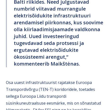
Balti riikides. Need julgustavad
numbrid viitavad murrangule
elektrisõidukite infrastruktuuri
arendamisel piirkonnas, kus soovime
olla kiirlaadimisjaamade valdkonna
juhid. Uued investeeringud
tugevdavad seda protsessi ja
ergutavad elektrisõidukite
ökosüsteemi arengut,“
kommenteerib Maikštėnas.
Osa uuest infrastruktuurist rajatakse Euroopa
Transpordivõrgu (TEN-T) koridoridele, toetades
sellega Euroopa Liidu transpordi
süsinikuneutraalsuse eesmärke, mis on sõnastatud
kliimapaketis „Fit for 55“ ning on ka kooskõlas