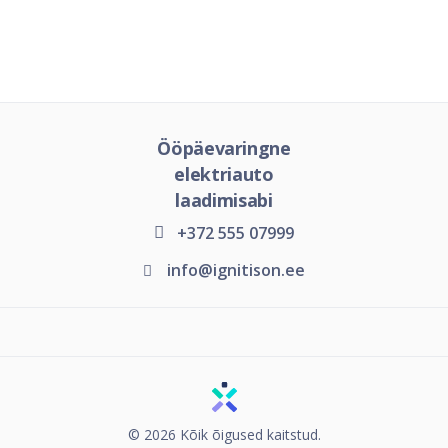
Ööpäevaringne
elektriauto
laadimisabi
+372 555 07999
info@ignitison.ee
© 2026 Kõik õigused kaitstud.