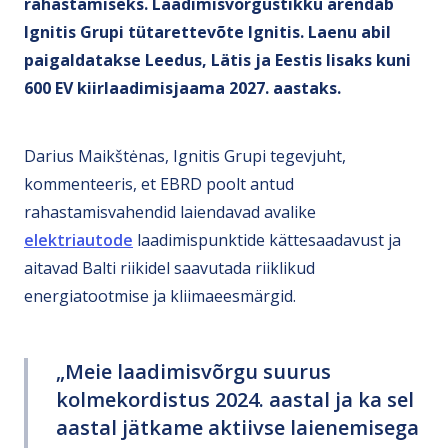
rahastamiseks. Laadimisvõrgustikku arendab
Ignitis Grupi tütarettevõte Ignitis. Laenu abil
paigaldatakse Leedus, Lätis ja Eestis lisaks kuni
600 EV kiirlaadimisjaama 2027. aastaks.
Darius Maikštėnas, Ignitis Grupi tegevjuht,
kommenteeris, et EBRD poolt antud
rahastamisvahendid laiendavad avalike
elektriautode
laadimispunktide kättesaadavust ja
aitavad Balti riikidel saavutada riiklikud
energiatootmise ja kliimaeesmärgid.
„Meie laadimisvõrgu suurus
kolmekordistus 2024. aastal ja ka sel
aastal jätkame aktiivse laienemisega