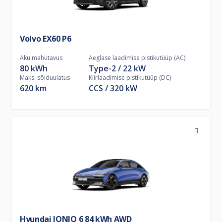
Volvo EX60 P6
Aku mahutavus
Aeglase laadimise pistikutüüp (AC)
80 kWh
Type-2
22
kW
Maks. sõiduulatus
Kiirlaadimise pistikutüüp (DC)
620 km
CCS
320
kW
Hyundai IONIQ 6 84 kWh AWD