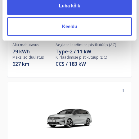
Luba kõik
Keeldu
Ford Capri Extended Range RWD
Aku mahutavus
Aeglase laadimise pistikutüüp (AC)
79 kWh
Type-2
11
kW
Maks. sõiduulatus
Kiirlaadimise pistikutüüp (DC)
627 km
CCS
183
kW