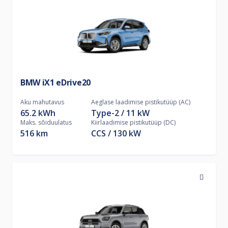
BMW iX1 eDrive20
Aku mahutavus
Aeglase laadimise pistikutüüp (AC)
65.2 kWh
Type-2
11
kW
Maks. sõiduulatus
Kiirlaadimise pistikutüüp (DC)
516 km
CCS
130
kW