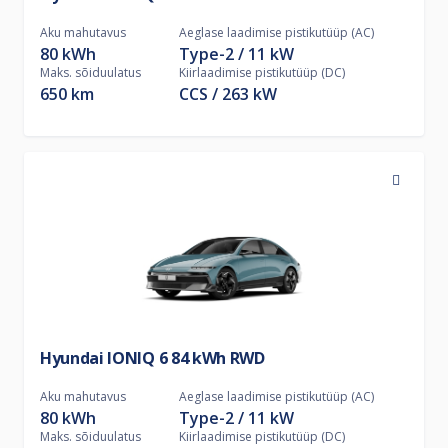
Aku mahutavus
Aeglase laadimise pistikutüüp (AC)
80 kWh
Type-2
11
kW
Maks. sõiduulatus
Kiirlaadimise pistikutüüp (DC)
650 km
CCS
263
kW
Hyundai IONIQ 6 84 kWh RWD
Aku mahutavus
Aeglase laadimise pistikutüüp (AC)
80 kWh
Type-2
11
kW
Maks. sõiduulatus
Kiirlaadimise pistikutüüp (DC)