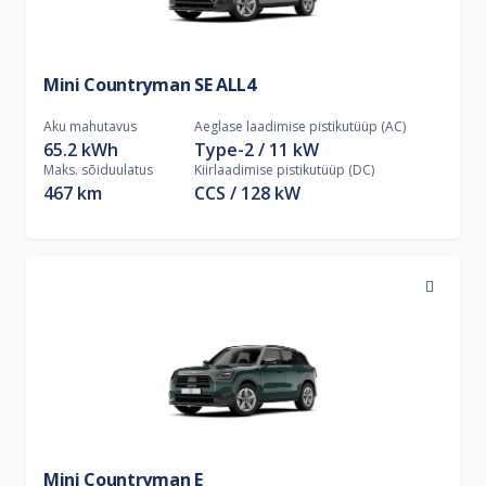
Mini Countryman SE ALL4
Aku mahutavus
Aeglase laadimise pistikutüüp (AC)
65.2 kWh
Type-2
11
kW
Maks. sõiduulatus
Kiirlaadimise pistikutüüp (DC)
467 km
CCS
128
kW
Mini Countryman E