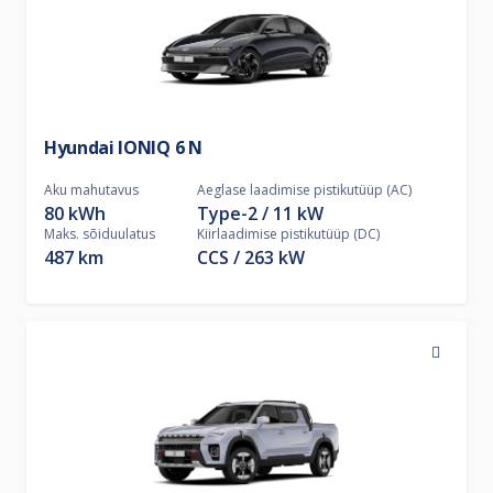
Hyundai IONIQ 6 N
Aku mahutavus
Aeglase laadimise pistikutüüp (AC)
80 kWh
Type-2
11
kW
Maks. sõiduulatus
Kiirlaadimise pistikutüüp (DC)
487 km
CCS
263
kW