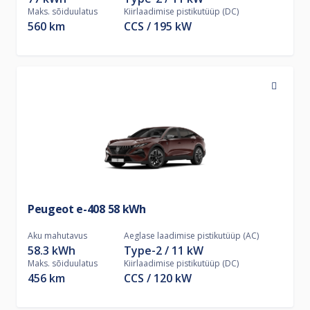
Maks. sõiduulatus
Kiirlaadimise pistikutüüp (DC)
560 km
CCS
195
kW
Peugeot e-408 58 kWh
Aku mahutavus
Aeglase laadimise pistikutüüp (AC)
58.3 kWh
Type-2
11
kW
Maks. sõiduulatus
Kiirlaadimise pistikutüüp (DC)
456 km
CCS
120
kW