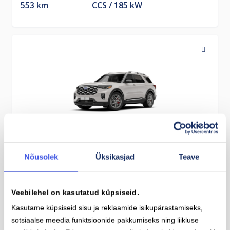
553 km
CCS
185
kW
Ford Explorer Extended Range RWD
Nõusolek
Üksikasjad
Teave
Aku mahutavus
Aeglase laadimise pistikutüüp (AC)
79 kWh
Type-2
11
kW
Maks. sõiduulatus
Kiirlaadimise pistikutüüp (DC)
602 km
CCS
183
kW
Veebilehel on kasutatud küpsiseid.
Kasutame küpsiseid sisu ja reklaamide isikupärastamiseks,
sotsiaalse meedia funktsioonide pakkumiseks ning liikluse