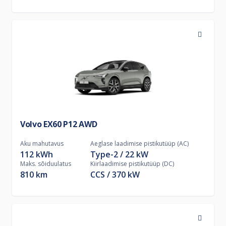
Volvo EX60 P12 AWD
Aku mahutavus
Aeglase laadimise pistikutüüp (AC)
112 kWh
Type-2
22
kW
Maks. sõiduulatus
Kiirlaadimise pistikutüüp (DC)
810 km
CCS
370
kW