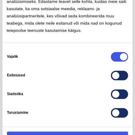
analüüsimiseks. Edastame teavet selle kohta, kuidas meie saiti
kasutate, ka oma sotsiaalse meedia, reklaami- ja
analüüsipartneritele, kes võivad seda kombineerida muu
teabega, mida olete neile esitanud või mida nad on kogunud
teiepoolse teenuste kasutamise käigus.
Nõusoleku
Ford Capri Extended Range AWD
Vajalik
valik
Aku mahutavus
Aeglase laadimise pistikutüüp (AC)
77 kWh
Type-2
11
kW
Eelistused
Maks. sõiduulatus
Kiirlaadimise pistikutüüp (DC)
592 km
CCS
185
kW
Statistika
Turustamine