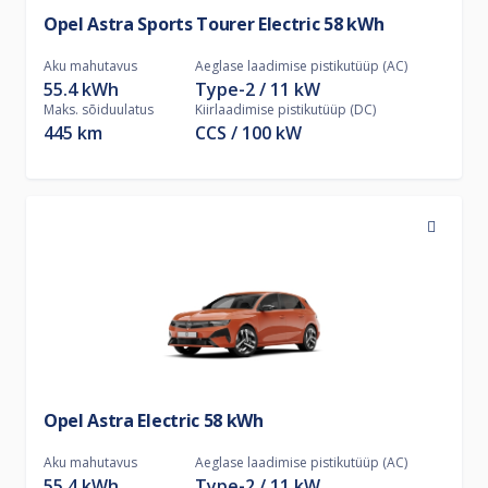
Opel Astra Sports Tourer Electric 58 kWh
Aku mahutavus
Aeglase laadimise pistikutüüp (AC)
55.4 kWh
Type-2
11
kW
Maks. sõiduulatus
Kiirlaadimise pistikutüüp (DC)
445 km
CCS
100
kW
Opel Astra Electric 58 kWh
Aku mahutavus
Aeglase laadimise pistikutüüp (AC)
55.4 kWh
Type-2
11
kW