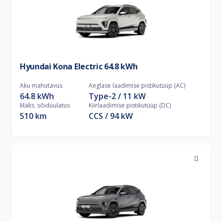
Hyundai Kona Electric 64.8 kWh
Aku mahutavus
Aeglase laadimise pistikutüüp (AC)
64.8 kWh
Type-2
11
kW
Maks. sõiduulatus
Kiirlaadimise pistikutüüp (DC)
510 km
CCS
94
kW