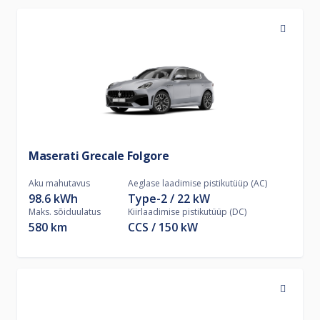
Maserati Grecale Folgore
Aku mahutavus
Aeglase laadimise pistikutüüp (AC)
98.6 kWh
Type-2
22
kW
Maks. sõiduulatus
Kiirlaadimise pistikutüüp (DC)
580 km
CCS
150
kW