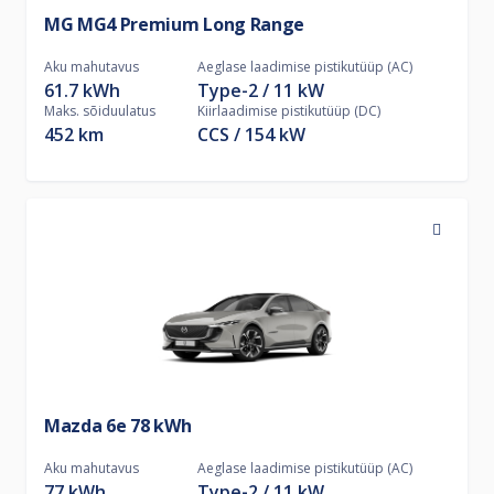
MG MG4 Premium Long Range
Aku mahutavus
Aeglase laadimise pistikutüüp (AC)
61.7 kWh
Type-2
11
kW
Maks. sõiduulatus
Kiirlaadimise pistikutüüp (DC)
452 km
CCS
154
kW
Mazda 6e 78 kWh
Aku mahutavus
Aeglase laadimise pistikutüüp (AC)
77 kWh
Type-2
11
kW