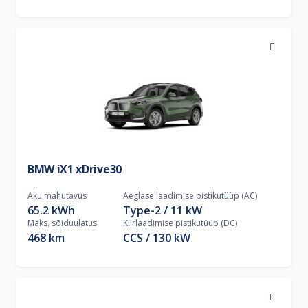
BMW iX1 xDrive30
Aku mahutavus
Aeglase laadimise pistikutüüp (AC)
65.2 kWh
Type-2
11
kW
Maks. sõiduulatus
Kiirlaadimise pistikutüüp (DC)
468 km
CCS
130
kW