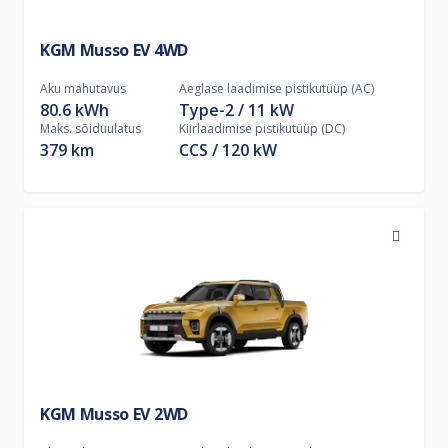
KGM Musso EV 4WD
Aku mahutavus
Aeglase laadimise pistikutüüp (AC)
80.6 kWh
Type-2
11
kW
Maks. sõiduulatus
Kiirlaadimise pistikutüüp (DC)
379 km
CCS
120
kW
KGM Musso EV 2WD