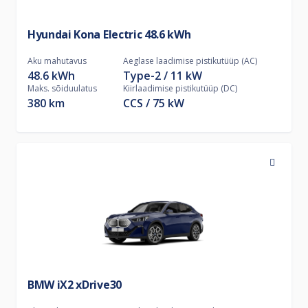
Hyundai Kona Electric 48.6 kWh
Aku mahutavus
Aeglase laadimise pistikutüüp (AC)
48.6 kWh
Type-2
11
kW
Maks. sõiduulatus
Kiirlaadimise pistikutüüp (DC)
380 km
CCS
75
kW
BMW iX2 xDrive30