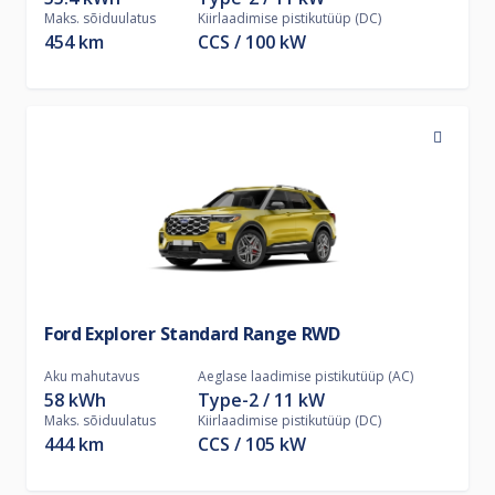
Maks. sõiduulatus
Kiirlaadimise pistikutüüp (DC)
454 km
CCS
100
kW
Ford Explorer Standard Range RWD
Aku mahutavus
Aeglase laadimise pistikutüüp (AC)
58 kWh
Type-2
11
kW
Maks. sõiduulatus
Kiirlaadimise pistikutüüp (DC)
444 km
CCS
105
kW