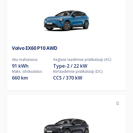
Volvo EX60 P10 AWD
Aku mahutavus
Aeglase laadimise pistikutüüp (AC)
91 kWh
Type-2
22
kW
Maks. sõiduulatus
Kiirlaadimise pistikutüüp (DC)
660 km
CCS
370
kW