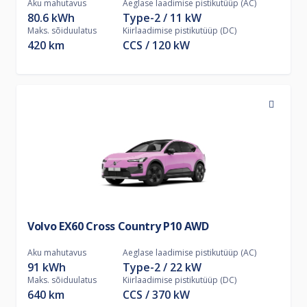
Aku mahutavus
Aeglase laadimise pistikutüüp (AC)
80.6 kWh
Type-2
11
kW
Maks. sõiduulatus
Kiirlaadimise pistikutüüp (DC)
420 km
CCS
120
kW
Volvo EX60 Cross Country P10 AWD
Aku mahutavus
Aeglase laadimise pistikutüüp (AC)
91 kWh
Type-2
22
kW
Maks. sõiduulatus
Kiirlaadimise pistikutüüp (DC)
640 km
CCS
370
kW