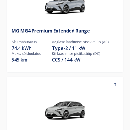
MG MG4 Premium Extended Range
Aku mahutavus
Aeglase laadimise pistikutüüp (AC)
74.4 kWh
Type-2
11
kW
Maks. sõiduulatus
Kiirlaadimise pistikutüüp (DC)
545 km
CCS
144
kW