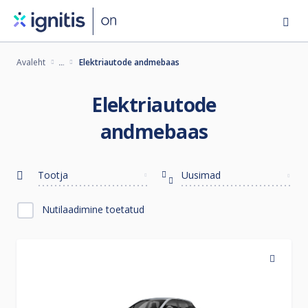
Skip
to
main
Avaleht
Elektriautode andmebaas
content
Elektriautode
andmebaas
Tootja
Uusimad
Nutilaadimine toetatud