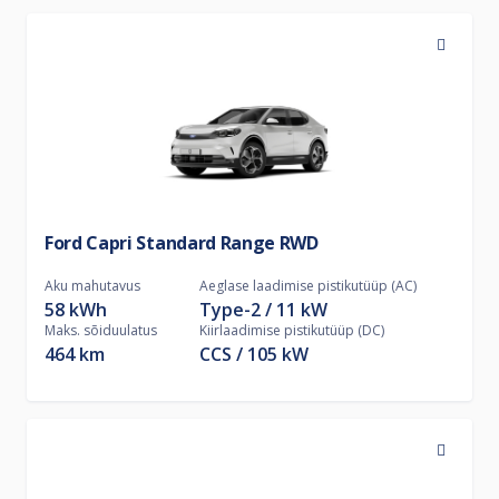
Ford Capri Standard Range RWD
Aku mahutavus
Aeglase laadimise pistikutüüp (AC)
58 kWh
Type-2
11
kW
Maks. sõiduulatus
Kiirlaadimise pistikutüüp (DC)
464 km
CCS
105
kW